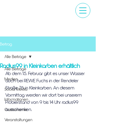
Beitrag
Alle Beiträge
Radius99 in Kleinkarben erhältlich
Alle Beiträge
Ab dem 15. Februar gibt es unser Wasser 
Medien
auch bei REWE Fuchs in der Rendeler 
Straße 76 in Kleinkarben. An diesem 
Social Media
Vormittag werden wir dort bei unserem 
Informationen
Probierstand von 9 bis 14 Uhr radius99 
ausschenken.
Gastronomie
Veranstaltungen